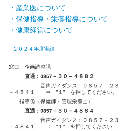
・産業医について
健診センター
・保健指導・栄養指導について
総合保健センター
・健康経営について
中部健康管理センター
西部健康管理センター
２０２４年度実績
各施設のアクセス
窓口：企画調整課
当事業団について
直通：0857－３０－４８８２
音声ガイダンス：０８５７－２３
理事長挨拶
－４８４１ ⇒ ”１” を押してください。
概要
指導係（保健師・管理栄養士）
直通：0857－３０－４８８４
沿革
音声ガイダンス：０８５７－２３
外部精度管理状況
－４８４１ ⇒ ”１” を押してください。