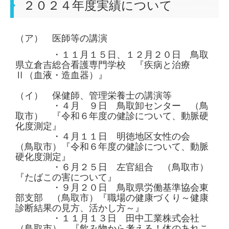
２０２４年度実績について
（ア） 医師等の講演
・１１月１５日、１２月２０日 鳥取
県立倉吉総合看護専門学校 『疾病と治療
Ⅱ（血液・造血器）』
（イ） 保健師、管理栄養士の講演等
・４月 ９日 鳥取卸センター （鳥
取市） 『令和６年度の健診について、動脈硬
化度測定』
・４月１１日 明徳地区女性の会
（鳥取市）『令和６年度の健診について、動脈
硬化度測定』
・６月２５日 左官組合 （鳥取市）
『たばこの害について』
・９月２０日 鳥取県労働基準協会東
部支部 （鳥取市）『職場の健康づくり～健康
診断結果の見方、活かし方～』
・１１月１３日 田中工業株式会社
（鳥取市） 『飲み物から考える！体のあれこ